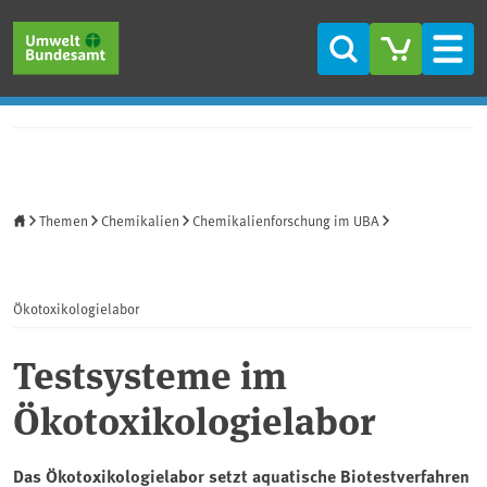
Direkt zum Inhalt
Direkt zum Hauptmenü
Direkt zur Fußzeile
Suche
Men
Startseite
Themen
Chemikalien
Chemikalienforschung im UBA
Ökotoxikologielabor
Testsysteme im
Ökotoxikologielabor
Das Ökotoxikologielabor setzt aquatische Biotestverfahren