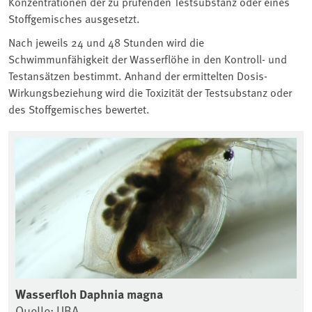
Konzentrationen der zu prüfenden Testsubstanz oder eines
Stoffgemisches ausgesetzt.
Nach jeweils 24 und 48 Stunden wird die
Schwimmunfähigkeit der Wasserflöhe in den Kontroll- und
Testansätzen bestimmt. Anhand der ermittelten Dosis-
Wirkungsbeziehung wird die Toxizität der Testsubstanz oder
des Stoffgemisches bewertet.
en
Wasserfloh Daphnia magna
Ve
Quelle: UBA
in