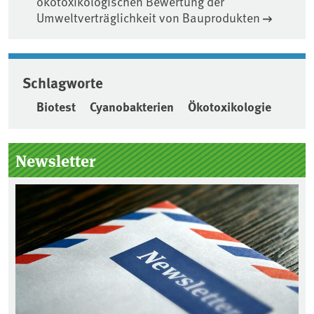
ökotoxikologischen Bewertung der
Umweltverträglichkeit von Bauprodukten
Schlagworte
Biotest
Cyanobakterien
Ökotoxikologie
Seitenleiste
Newsletter