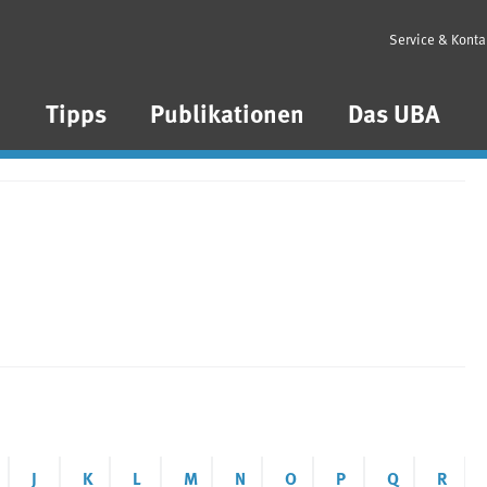
Service & Konta
n
Tipps
Publikationen
Das UBA
J
K
L
M
N
O
P
Q
R