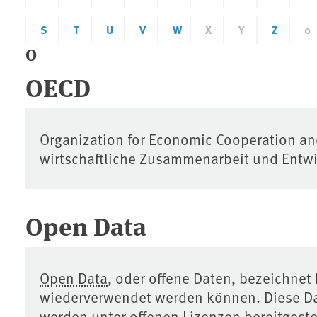
S
T
U
V
W
X
Y
Z
0
O
OECD
Organization for Economic Cooperation an
wirtschaftliche Zusammenarbeit und Entw
Open Data
Open Data
, oder offene Daten, bezeichnet 
wiederverwendet werden können. Diese Da
werden unter offenen Lizenzen bereitgeste