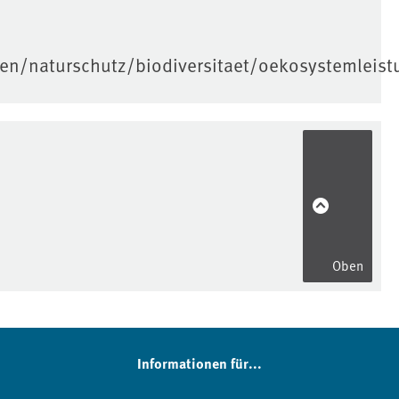
n/naturschutz/biodiversitaet/oekosystemleist
Oben
Informationen für...