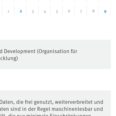
1
2
3
4
5
6
7
8
9
d Development (Organisation für
icklung)
Daten, die frei genutzt, weiterverbreitet und
ten sind in der Regel maschinenlesbar und
llt, die nur minimale Einschränkungen