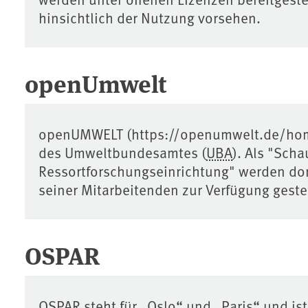
hinsichtlich der Nutzung vorsehen.
openUmwelt
openUMWELT (https://openumwelt.de/home)
des Umweltbundesamtes (
UBA
). Als "Scha
Ressortforschungseinrichtung" werden dor
seiner Mitarbeitenden zur Verfügung gestel
OSPAR
OSPAR
steht für „Oslo“ und „Paris“ und ist