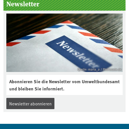
Seitenleiste
Newsletter
Quelle: maria_a / Photocase.de
Abonnieren Sie die Newsletter vom Umweltbundesamt
und bleiben Sie informiert.
Newsletter abonnieren