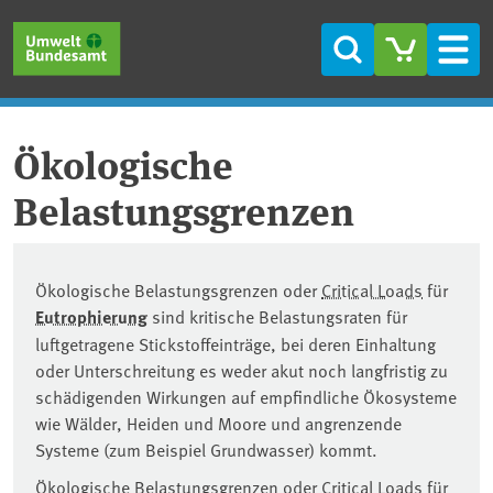
Direkt zum Inhalt
Direkt zum Hauptmenü
Direkt zur Fußzeile
Suche
Men
Ökologische
Belastungsgrenzen
Ökologische Belastungsgrenzen oder
Critical Loads
für
Eutrophierung
sind kritische Belastungsraten für
luftgetragene Stickstoffeinträge, bei deren Einhaltung
oder Unterschreitung es weder akut noch langfristig zu
schädigenden Wirkungen auf empfindliche Ökosysteme
wie Wälder, Heiden und Moore und angrenzende
Systeme (zum Beispiel Grundwasser) kommt.
Ökologische Belastungsgrenzen oder Critical Loads für