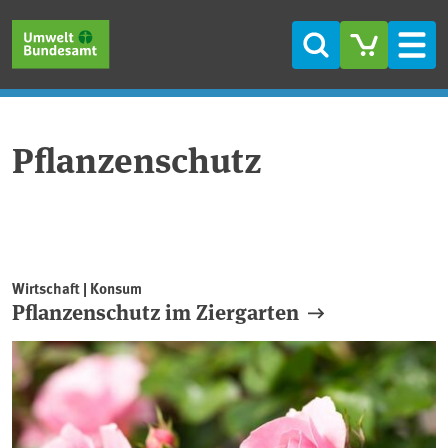
Direkt zum Inhalt
Direkt zum Hauptmenü
Direkt zur Fußzeile
Suche
Men
Pflanzenschutz
Wirtschaft | Konsum
Pflanzenschutz im Ziergarten