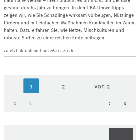
gesund durchs Jahr zu bringen. In den UBA-Umwelttipps
zeigen wir, wie Sie Schädlinge wirksam vorbeugen, Nützlinge
fördern und mit einfachen Maßnahmen Krankheiten im Zaum
halten. Dazu erfahren Sie, wie Netze, Mischkulturen und
robuste Sorten zu einer reichen Ernte beitragen.
zuletzt aktualisiert am
26.02.2026
1
2
von 2
Aktuelle Seite
Seite
«
‹
›
»
Erste Seite
Vorherige Seite
Nächste Se
Letzt