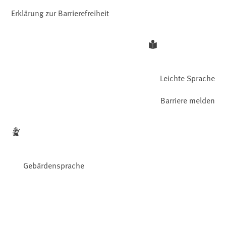
Erklärung zur Barrierefreiheit
Leichte Sprache
Barriere melden
Gebärdensprache
Facebook
YouTube
Instagram
LinkedIn
Mastodon
Bluesky