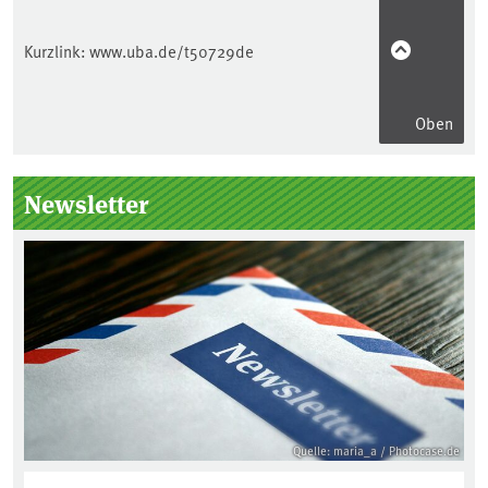
Kurzlink:
www.uba.de/t50729de
Oben
Seitenleiste
Newsletter
Quelle: maria_a / Photocase.de