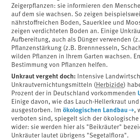
Zeigerpflanzen: sie informieren den Mensch
auf dem sie wachsen. So zeigen beispielsw
nährstoffreichen Boden, Sauerklee und Moo
zeigen verdichteten Boden an. Einige Unkrä
Aufbereitung, auch als Dünger verwenden (z.
Pflanzenstärkung (z.B. Brennnesseln, Schac
wilden Pflanzen in Ihrem Garten wachsen. E
Bestimmung von Pflanzen helfen.
Unkraut vergeht doch:
Intensive Landwirtsch
Unkrautvernichtungsmitteln (
Herbizide
) hab
Prozent der in Deutschland vorkommenden
Einige davon, wie das Lauch-Hellerkraut und
ökologischen Landbau
ausgestorben. Im
,
verboten sind, spiegelt sich der ökologisch
wider: sie werden hier als "Beikräuter" bezei
Unkräuter lautet übrigens "Segetalflora".