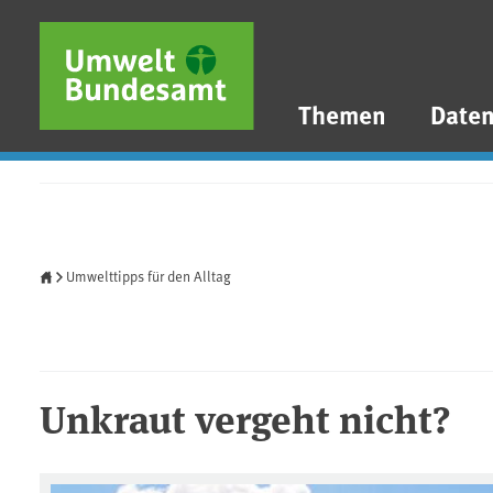
Direkt zum Inhalt
Direkt zum Hauptmenü
Direkt zur Fußzeile
Themen
Date
Startseite
Umwelttipps für den Alltag
Unkraut vergeht nicht?