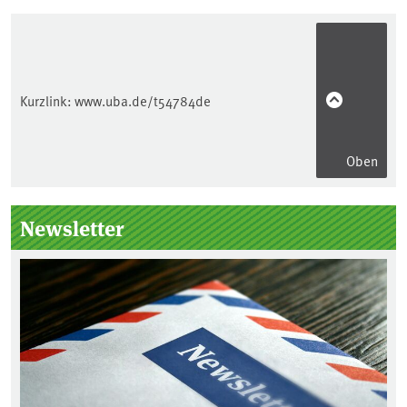
Kurzlink:
www.uba.de/t54784de
Oben
Seitenleiste
Newsletter