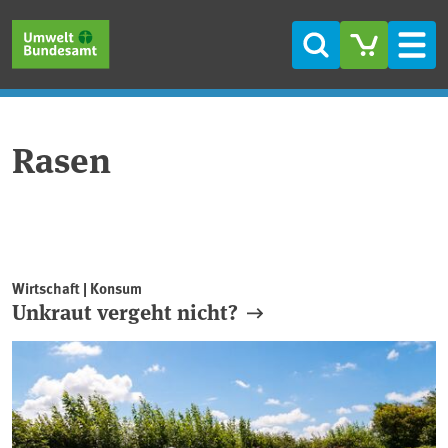
Direkt zum Inhalt
Direkt zum Hauptmenü
Direkt zur Fußzeile
Suche
Men
Rasen
Wirtschaft | Konsum
Unkraut vergeht nicht?