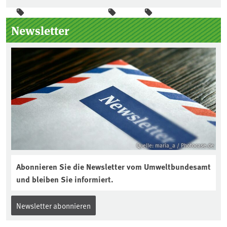
Seitenleiste
Newsletter
Quelle: maria_a / Photocase.de
Abonnieren Sie die Newsletter vom Umweltbundesamt
und bleiben Sie informiert.
Newsletter abonnieren