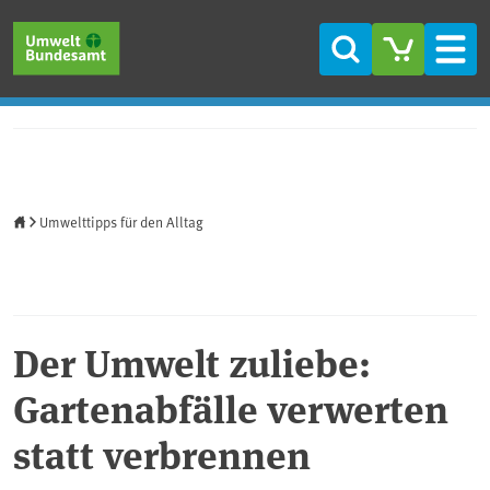
Direkt zum Inhalt
Direkt zum Hauptmenü
Direkt zur Fußzeile
Suche
Men
Startseite
Umwelttipps für den Alltag
Der Umwelt zuliebe:
Gartenabfälle verwerten
statt verbrennen