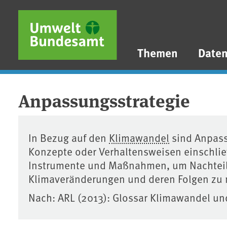
Direkt zum Inhalt
Direkt zum Hauptmenü
Direkt zur Fußzeile
Themen
Date
Anpassungsstrategie
In Bezug auf den
Klimawandel
sind Anpass
Konzepte oder Verhaltensweisen einschlie
Instrumente und Maßnahmen, um Nachteile
Klimaveränderungen und deren Folgen zu m
Nach: ARL (2013): Glossar Klimawandel u