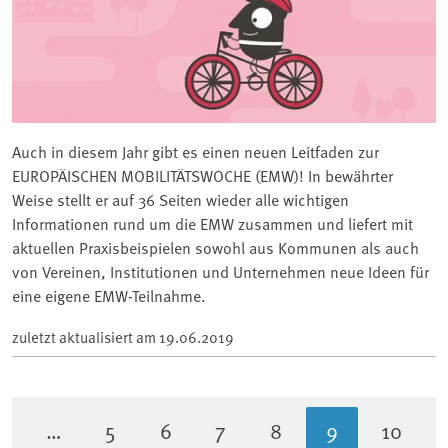
Auch in diesem Jahr gibt es einen neuen Leitfaden zur
EUROPÄISCHEN MOBILITÄTSWOCHE (EMW)! In bewährter
Weise stellt er auf 36 Seiten wieder alle wichtigen
Informationen rund um die EMW zusammen und liefert mit
aktuellen Praxisbeispielen sowohl aus Kommunen als auch
von Vereinen, Institutionen und Unternehmen neue Ideen für
eine eigene EMW-Teilnahme.
zuletzt aktualisiert am
19.06.2019
…
5
6
7
8
9
10
Seite
Seite
Seite
Seite
Aktuelle Sei
Seite