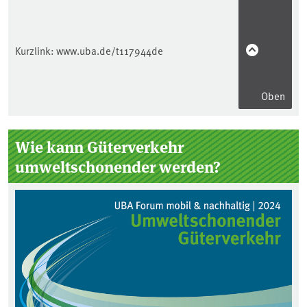
Kurzlink:
www.uba.de/t117944de
Oben
Seitenleiste
Wie kann Güterverkehr
umweltschonender werden?