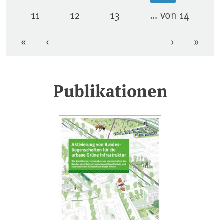
11
12
13
… von 14
Seite
Seite
Seite
«
‹
›
»
Erste Seite
Vorherige Seite
Nächste Se
Letzt
Publikationen