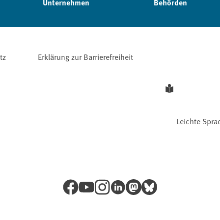
Unternehmen
Behörden
tz
Erklärung zur Barrierefreiheit
Leichte Spra
Facebook
YouTube
Instagram
LinkedIn
Mastodon
Bluesky