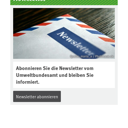
Boden des Jahres ausgewählt und
was passiert eigentlich während
eines solchen Bodenjahres? Infos
dazu gibt es im aktuellen Podcast
„Soilcast“. Jetzt reinhören:
https://soilcast.de/interview/sc20
2-interview-die-kuer-der-krume/
Quelle: maria_a / Photocase.de
Abonnieren Sie die Newsletter vom
Umweltbundesamt und bleiben Sie
informiert.
Newsletter abonnieren