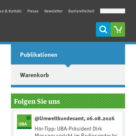
ice & Kontakt
Presse
Newsletter
Barrierefreiheit
Hoher Kontrast
Suche
Seitenleiste
Publikationen
Warenkorb
Folgen Sie uns
@Umweltbundesamt, 06.08.2026
Hör-Tipp: UBA-Präsident Dirk
Messner spricht im Radiosender hr