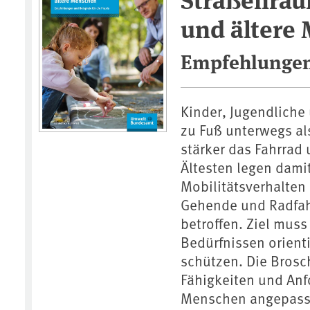
und ältere
Empfehlungen 
Kinder, Jugendliche
zu Fuß unterwegs al
stärker das Fahrrad
Ältesten legen dami
Mobilitätsverhalten 
Gehende und Radfah
betroffen. Ziel muss
Bedürfnissen orient
schützen. Die Brosc
Fähigkeiten und Anf
Menschen angepasst