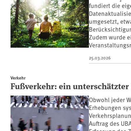
fundiert die eig
Datenaktualisi
umgesetzt, etw
Berücksichtigun
Zudem wurde ei
Veranstaltungs
25.03.2026
Verkehr
Fußverkehr: ein unterschätzter 
Obwohl jeder We
Erhebungen syst
Verkehrsplanun
Auftrag des UBA