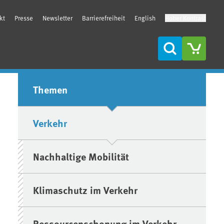
kt
Presse
Newsletter
Barrierefreiheit
English
Hoher Kontrast
Suche
Seitenleiste
Themen
Verkehr
Nachhaltige Mobilität
Klimaschutz im Verkehr
Ressourcenschonung im Verkehr