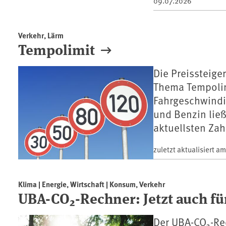
09.07.2026
Verkehr, Lärm
Tempolimit
Die Preissteige
Thema Tempolim
Fahrgeschwindig
und Benzin ließ
aktuellsten Za
zuletzt aktualisiert a
Klima | Energie, Wirtschaft | Konsum, Verkehr
UBA-CO₂-Rechner: Jetzt auch fü
Der UBA-CO₂-Rec