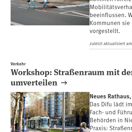
Mobilitätsverha
beeinflussen. W
Kommunen sie k
vorgestellt.
zuletzt aktualisiert a
Verkehr
Workshop: Straßenraum mit der
umverteilen
Neues Rathaus,
Das Difu lädt 
Fach- und Führ
Behörden in Ni
Praxis: Straße