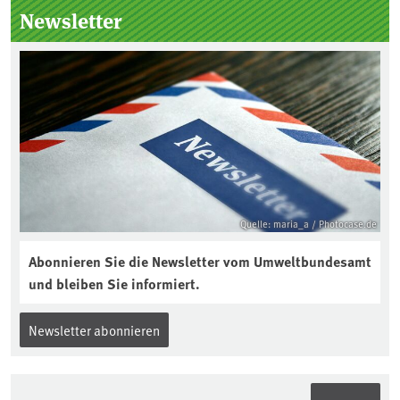
Seitenleiste
Newsletter
Quelle: maria_a / Photocase.de
Abonnieren Sie die Newsletter vom Umweltbundesamt
und bleiben Sie informiert.
Newsletter abonnieren