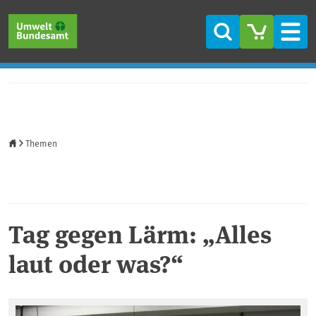
Direkt zum Inhalt
Direkt zum Hauptmenü
Direkt zur Fußzeile
Suche
Men
Startseite
Themen
Tag gegen Lärm: „Alles
laut oder was?“