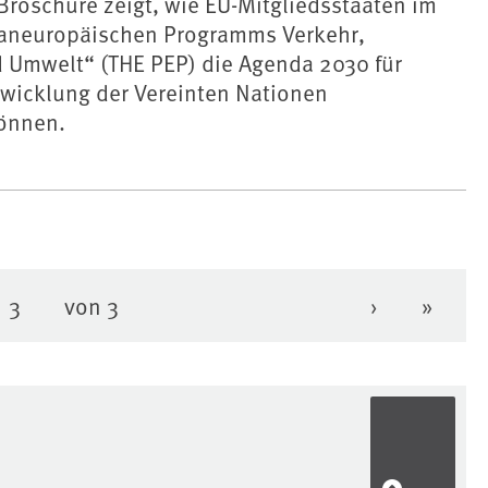
roschüre zeigt, wie EU-Mitgliedsstaaten im
aneuropäischen Programms Verkehr,
 Umwelt“ (THE PEP) die Agenda 2030 für
twicklung der Vereinten Nationen
önnen.
3
von 3
›
»
Seite
e
Seite
Nächste Se
Letzte