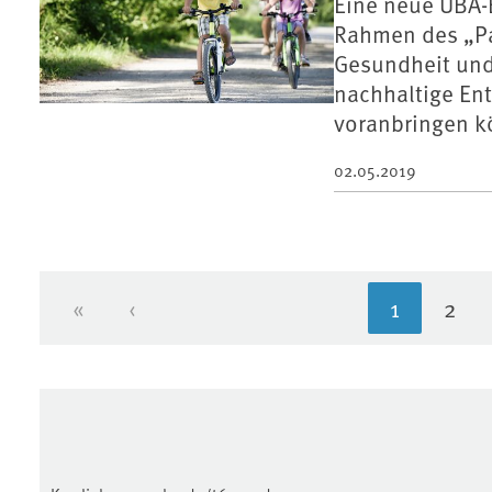
Eine neue UBA-B
Rahmen des „P
Gesundheit und
nachhaltige En
voranbringen k
02.05.2019
«
‹
1
2
Erste Seite
Vorherige Seite
Aktuelle 
Seit