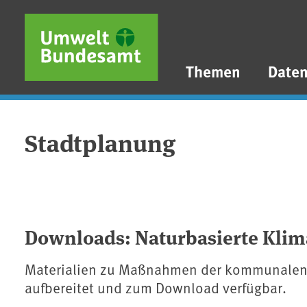
Direkt zum Inhalt
Direkt zum Hauptmenü
Direkt zur Fußzeile
Themen
Date
Stadtplanung
Downloads: Naturbasierte Kl
Materialien zu Maßnahmen der kommunalen K
aufbereitet und zum Download verfügbar.