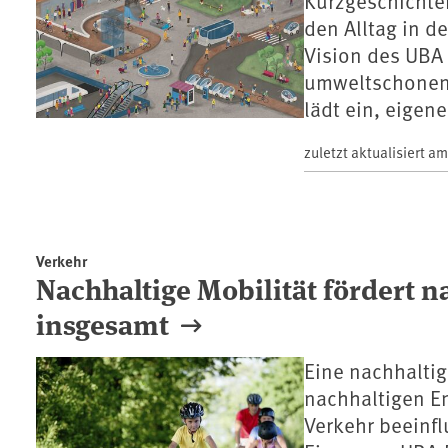
Kurzgeschichten
den Alltag in d
Vision des UBA 
umweltschonende
lädt ein, eigen
zuletzt aktualisiert a
Verkehr
Nachhaltige Mobilität fördert 
insgesamt
Eine nachhaltig
nachhaltigen E
Verkehr beeinf