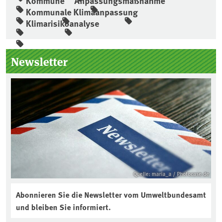
Kommune
Anpassungsmaßnahme
Kommunale Klimaanpassung
Klimarisikoanalyse
Seitenleiste
Newsletter
Quelle: maria_a / Photocase.de
Abonnieren Sie die Newsletter vom Umweltbundesamt
und bleiben Sie informiert.