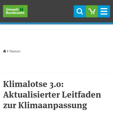
Direkt zum Inhalt
Direkt zum Hauptmenü
Direkt zur Fußzeile
Suche
Men
Startseite
Themen
Klimalotse 3.0:
Aktualisierter Leitfaden
zur Klimaanpassung