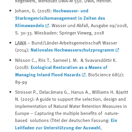
Regelwerk, Merkblatt DWA-M 550. DWA, Hennef.
Johann, G. (2018):
Hochwasser- und
Starkregenrisikomanagement in Zeiten des
Klimawandels
. Wasser und Abfall, Ausgabe 09/2018,
S. 30-33. Wiesbaden: Springer Vieweg, 2018
LAWA
– Bund/Länder-Arbeitsgemeinschaft Wasser
(2014):
Nationales Hochwasserschutzprogramm
Nilsson C., Riis T., Sarneel J. M. & Svavarsdóttir K.
(2018):
Ecological Restoration as a Means of
Managing Inland Flood Hazards
. BioScience 68(2):
89-99
Strosser P., Delacámara G., Hanus A., Williams H. &Jaritt
N. (2015): A guide to support the selection, design and
implementation of Natural Water Retention Measures in
Europe – Capturing the multiple benefits of nature-
based solutions (Titel der deutschen Fassung:
Ein
Leitfaden zur Unterstützung der Auswahl,