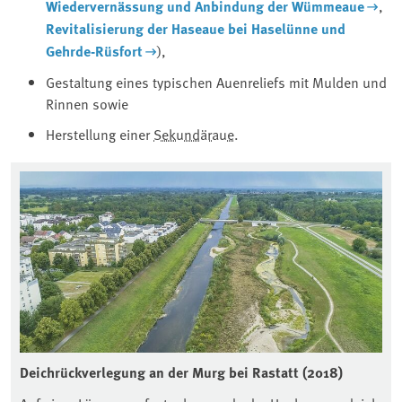
Wiedervernässung und Anbindung der Wümmeaue
,
Revitalisierung der Haseaue bei Haselünne und
Gehrde-Rüsfort
),
Gestaltung eines typischen Auenreliefs mit Mulden und
Rinnen sowie
Herstellung einer
Sekundäraue
.
Deichrückverlegung an der Murg bei Rastatt (2018)