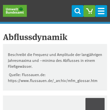
Direkt zum Inhalt
Direkt zum Hauptmenü
Direkt zur Fußzeile
Suche
Men
Abflussdynamik
Beschreibt die Frequenz und Amplitude der langjährigen
Jahresmaxima und –minima des Abflusses in einem
Fließgewässer.
Quelle: Flussauen.de:
https://www.flussauen.de/_archiv/mfm_glossar.htm