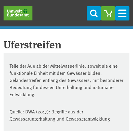
Direkt zum Inhalt
Direkt zum Hauptmenü
Direkt zur Fußzeile
Suche
Men
Uferstreifen
Teile der
Aue
ab der Mittelwasserlinie, soweit sie eine
funktionale Einheit mit dem Gewässer bilden.
Geländestreifen entlang des Gewässers, mit besonderer
Bedeutung für dessen Unterhaltung und naturnahe
Entwicklung.
Quelle: DWA (2017): Begriffe aus der
Gewässerunterhaltung
und
Gewässerentwicklung