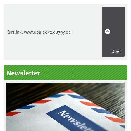
Kurzlink:
www.uba.de/t108799de
Oben
Seitenleiste
Newsletter