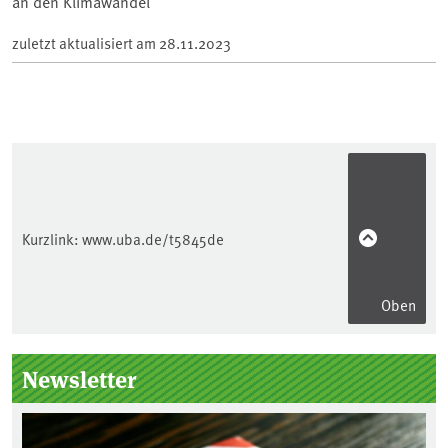
an den Klimawandel
zuletzt aktualisiert am
28.11.2023
Kurzlink:
www.uba.de/t5845de
Oben
Seitenleiste
Newsletter