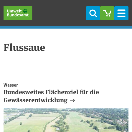
Direkt zum Inhalt
Direkt zum Hauptmenü
Direkt zur Fußzeile
Suche
Men
Flussaue
Wasser
Bundesweites Flächenziel für die
Gewässerentwicklung