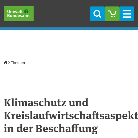
Direkt zum Inhalt
Direkt zum Hauptmenü
Direkt zur Fußzeile
Suche
Men
Startseite
Themen
Klimaschutz und
Kreislaufwirtschaftsaspek
in der Beschaffung