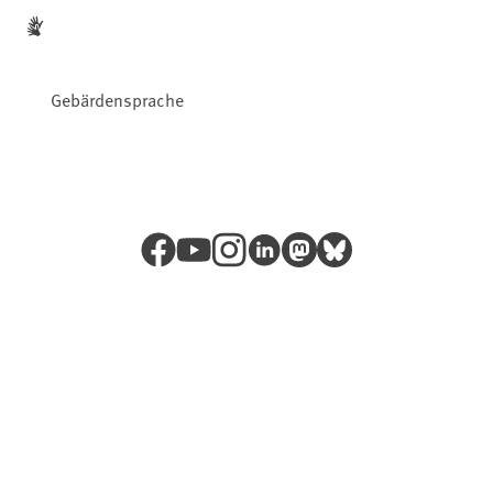
Gebärdensprache
Facebook
YouTube
Instagram
LinkedIn
Mastodon
Bluesky