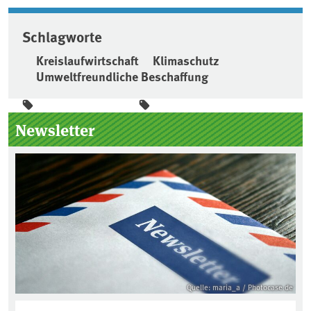
Schlagworte
Kreislaufwirtschaft
Klimaschutz
Umweltfreundliche Beschaffung
Seitenleiste
Newsletter
Quelle: maria_a / Photocase.de