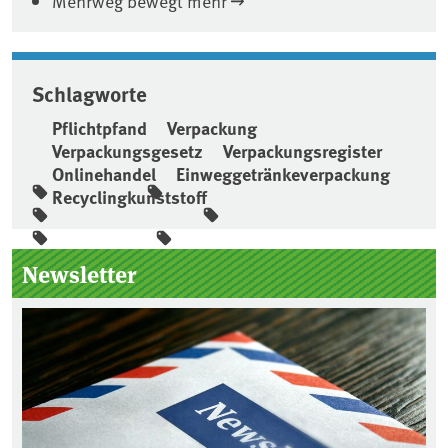
Mehrweg bewegt mehr
Schlagworte
Pflichtpfand
Verpackung
Verpackungsgesetz
Verpackungsregister
Onlinehandel
Einweggetränkeverpackung
Recyclingkunststoff
Seitenleiste
Newsletter