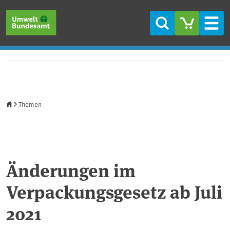
Direkt zum Inhalt
Direkt zum Hauptmenü
Direkt zur Fußzeile
Suche
Men
Startseite
Themen
Änderungen im
Verpackungsgesetz ab Juli
2021