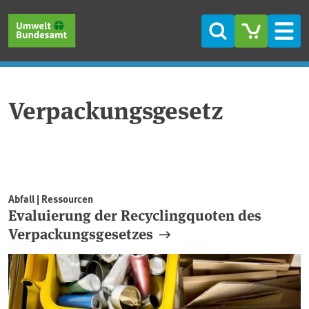
Direkt zum Inhalt
Direkt zum Hauptmenü
Direkt zur Fußzeile
Suche
Men
Verpackungsgesetz
Abfall | Ressourcen
Evaluierung der Recyclingquoten des
Verpackungsgesetzes