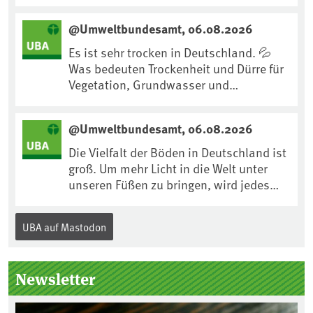
Maßnahme gegen #Hitze ist und wie wir
uns an Klimafolgen anpassen können:
@Umweltbundesamt, 06.08.2026
https://www.ardsounds.de/episode/urn
:ard:episode:0e7cf1c4b819c26d/
Es ist sehr trocken in Deutschland. 💦
Was bedeuten Trockenheit und Dürre für
Vegetation, Grundwasser und
Landwirtschaft? Ist das bereits der
Klimawandel? Und wie können wir uns
@Umweltbundesamt, 06.08.2026
anpassen?🤔Antworten auf diese und
weitere Fragen auf unserer Webseite:
Die Vielfalt der Böden in Deutschland ist
www.uba.de/trockenheit #Trockenheit
groß. Um mehr Licht in die Welt unter
#Klimawandel
unseren Füßen zu bringen, wird jedes
Jahr am 5. Dezember, dem
Internationalen Tag des Bodens, der
UBA auf Mastodon
„Boden des Jahres“ vorgestellt. Das UBA
unterstützt die Aktion. Wer sitzt im
Kuratorium, wie wird der Boden des
Newsletter
Jahres ausgewählt und was passiert
eigentlich während eines solchen
Bodenjahres? Infos dazu gibt es im