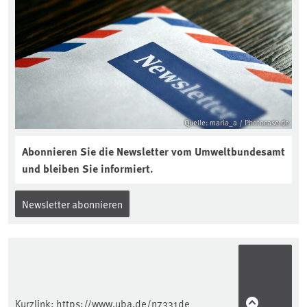
aktuellen Podcast „Soilcast“. Jetzt
reinhören:
https://soilcast.de/interview/sc202-
interview-die-kuer-der-krume/
Quelle: maria_a / Photocase.de
Abonnieren Sie die Newsletter vom Umweltbundesamt
und bleiben Sie informiert.
Newsletter abonnieren
Kurzlink:
https://www.uba.de/n7331de