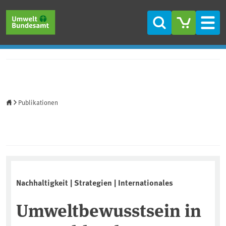
Direkt zum Inhalt
Direkt zum Hauptmenü
Direkt zur Fußzeile
Suche
Men
Startseite
Publikationen
Nachhaltigkeit | Strategien | Internationales
Umweltbewusstsein in