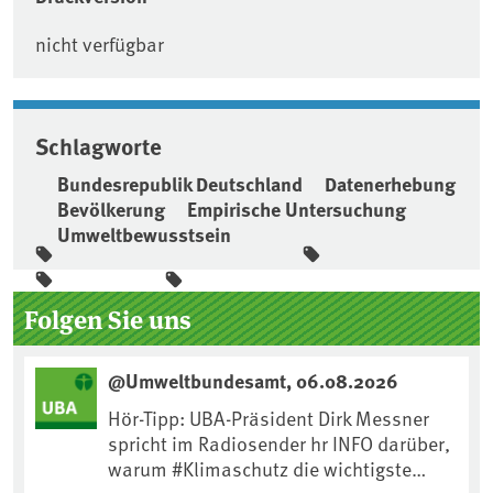
nicht verfügbar
Schlagworte
Bundesrepublik Deutschland
Datenerhebung
Bevölkerung
Empirische Untersuchung
Umweltbewusstsein
Seitenleiste
Folgen Sie uns
@Umweltbundesamt, 06.08.2026
Hör-Tipp: UBA-Präsident Dirk Messner
spricht im Radiosender hr INFO darüber,
warum #Klimaschutz die wichtigste