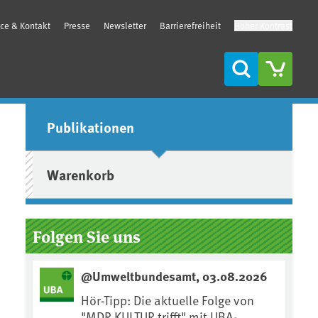
ice & Kontakt
Presse
Newsletter
Barrierefreiheit
Hoher Kontrast
Suche
Seitenleiste
Publikationen
Warenkorb
Folgen Sie uns
@Umweltbundesamt, 03.08.2026
Hör-Tipp: Die aktuelle Folge von
"MDR KULTUR trifft" mit UBA-