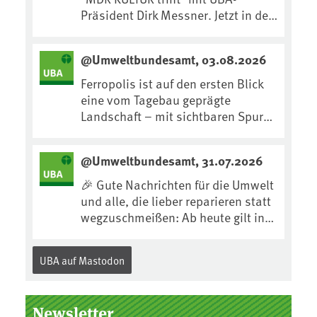
Präsident Dirk Messner. Jetzt in der
MDR-Mediathek nachhören:
https://www.mdr.de/kultur/podcas
@Umweltbundesamt, 03.08.2026
t/trifft/dirk-messner-audio-
100.html
Ferropolis ist auf den ersten Blick
eine vom Tagebau geprägte
Landschaft – mit sichtbaren Spuren
von Technik, Abraum &
tiefgreifenden Eingriffen in den
@Umweltbundesamt, 31.07.2026
Boden. Doch diese Landschaft
erzählt mehr als nur ihre
🎉 Gute Nachrichten für die Umwelt
bergbauliche Vergangenheit. Hier
und alle, die lieber reparieren statt
lässt sich beobachten, wie sich aus
wegzuschmeißen: Ab heute gilt in
Kippenflächen lebendige Böden
Deutschland für viele Elektrogeräte
entwickeln, Pflanzen Fuß fassen &
das „Recht auf
UBA auf Mastodon
neue Lebensräume entstehen....
Reparatur“.Demnach müssen
Hersteller allen Verbraucher*innen
für die folgenden Produkte – soweit
Newsletter
technisch möglich – nach Ablauf