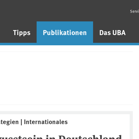
Serv
n
Tipps
Publikationen
Das UBA
ategien | Internationales
sstsein in Deutschland