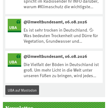
spricht im Radiosender hr INFO darüber,
warum #Klimaschutz die wichtigste
Maßnahme gegen #Hitze ist und wie wir
uns an Klimafolgen anpassen können:
@Umweltbundesamt, 06.08.2026
https://www.ardsounds.de/episode/urn
:ard:episode:0e7cf1c4b819c26d/
Es ist sehr trocken in Deutschland. 💦
Was bedeuten Trockenheit und Dürre für
Vegetation, Grundwasser und
Landwirtschaft? Ist das bereits der
Klimawandel? Und wie können wir uns
@Umweltbundesamt, 06.08.2026
anpassen?🤔Antworten auf diese und
weitere Fragen auf unserer Webseite:
Die Vielfalt der Böden in Deutschland ist
www.uba.de/trockenheit #Trockenheit
groß. Um mehr Licht in die Welt unter
#Klimawandel
unseren Füßen zu bringen, wird jedes
Jahr am 5. Dezember, dem
Internationalen Tag des Bodens, der
UBA auf Mastodon
„Boden des Jahres“ vorgestellt. Das UBA
unterstützt die Aktion. Wer sitzt im
Kuratorium, wie wird der Boden des
Newsletter