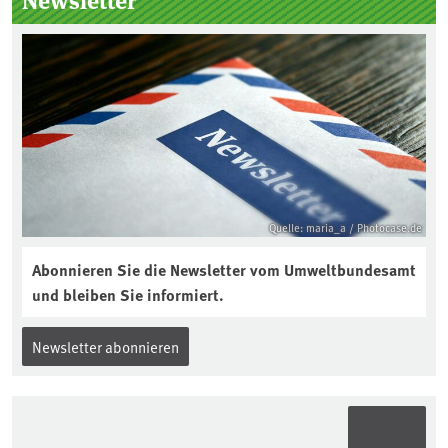
Jahres ausgewählt und was passiert
eigentlich während eines solchen
Bodenjahres? Infos dazu gibt es im
aktuellen Podcast „Soilcast“. Jetzt
reinhören:
https://soilcast.de/interview/sc202-
interview-die-kuer-der-krume/
Quelle: maria_a / Photocase.de
Abonnieren Sie die Newsletter vom Umweltbundesamt
und bleiben Sie informiert.
Newsletter abonnieren