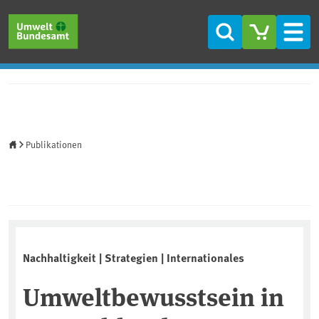
Direkt zum Inhalt
Direkt zum Hauptmenü
Direkt zur Fußzeile
Suche
Men
Startseite
Publikationen
Nachhaltigkeit | Strategien | Internationales
Umweltbewusstsein in