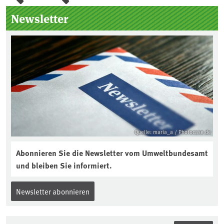
Seitenleiste
Newsletter
Quelle: maria_a / Photocase.de
Abonnieren Sie die Newsletter vom Umweltbundesamt
und bleiben Sie informiert.
Newsletter abonnieren