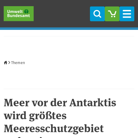
Direkt zum Inhalt
Direkt zum Hauptmenü
Direkt zur Fußzeile
Suche
Men
Startseite
Themen
Meer vor der Antarktis
wird größtes
Meeresschutzgebiet