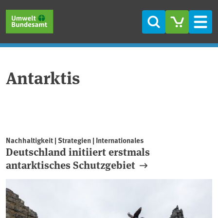
Direkt zum Inhalt
Direkt zum Hauptmenü
Direkt zur Fußzeile
Suche
Men
Antarktis
Nachhaltigkeit | Strategien | Internationales
Deutschland initiiert erstmals
antarktisches Schutzgebiet