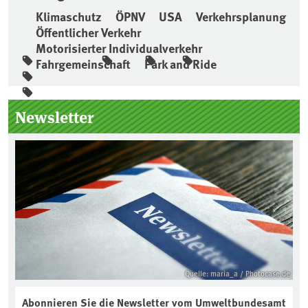
Klimaschutz
ÖPNV
USA
Verkehrsplanung
Öffentlicher Verkehr
Motorisierter Individualverkehr
Fahrgemeinschaft
Park and Ride
Seitenleiste
Newsletter
Quelle: maria_a / Photocase.de
Abonnieren Sie die Newsletter vom Umweltbundesamt