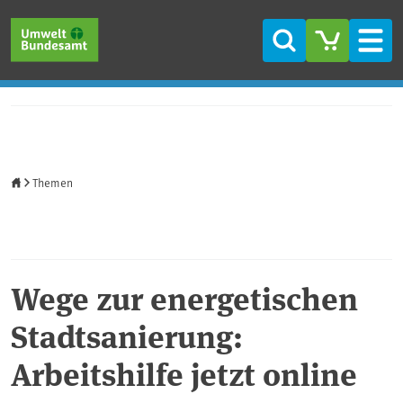
Direkt zum Inhalt
Direkt zum Hauptmenü
Direkt zur Fußzeile
Suche
Men
Startseite
Themen
Wege zur energetischen
Stadtsanierung:
Arbeitshilfe jetzt online