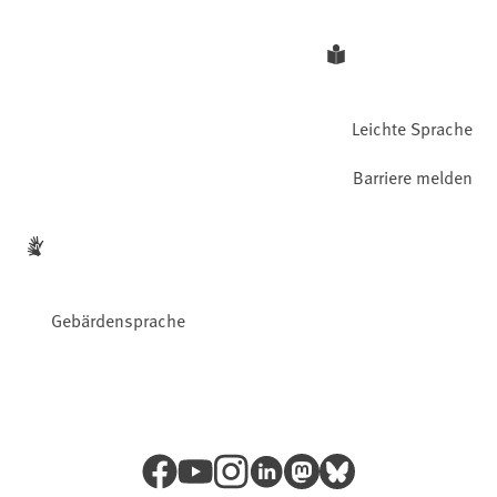
Leichte Sprache
Barriere melden
Gebärdensprache
Facebook
YouTube
Instagram
LinkedIn
Mastodon
Bluesky