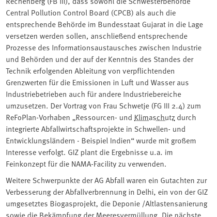
Rechenberg (FB III), dass sowohl die Schwesterbehörde
Central Pollution Control Board (CPCB) als auch die
entsprechende Behörde im Bundesstaat Gujarat in die Lage
versetzen werden sollen, anschließend entsprechende
Prozesse des Informationsaustausches zwischen Industrie
und Behörden und der auf der Kenntnis des Standes der
Technik erfolgenden Ableitung von verpflichtenden
Grenzwerten für die Emissionen in Luft und Wasser aus
Industriebetrieben auch für andere Industriebereiche
umzusetzen. Der Vortrag von Frau Schwetje (FG III 2.4) zum
ReFoPlan-Vorhaben „Ressourcen- und
Klimaschutz
durch
integrierte Abfallwirtschaftsprojekte in Schwellen- und
Entwicklungsländern - Beispiel Indien“ wurde mit großem
Interesse verfolgt. GIZ plant die Ergebnisse u.a. im
Feinkonzept für die NAMA-Facility zu verwenden.
Weitere Schwerpunkte der AG Abfall waren ein Gutachten zur
Verbesserung der Abfallverbrennung in Delhi, ein von der GIZ
umgesetztes Biogasprojekt, die Deponie /Altlastensanierung
sowie die Bekämpfung der Meeresvermüllung. Die nächste