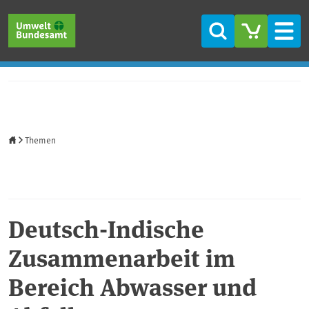
Direkt zum Inhalt
Direkt zum Hauptmenü
Direkt zur Fußzeile
Suche
Men
Startseite
Themen
Deutsch-Indische
Zusammenarbeit im
Bereich Abwasser und