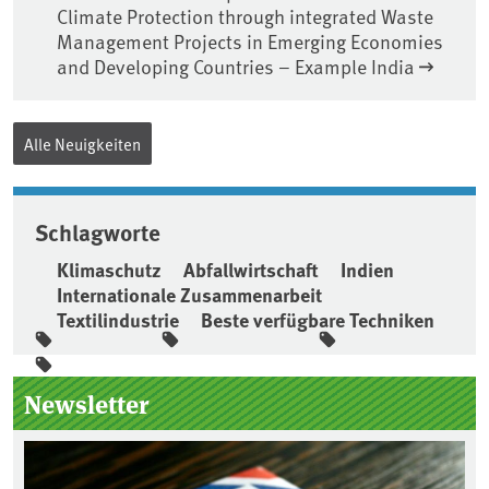
Climate Protection through integrated Waste
Management Projects in Emerging Economies
and Developing Countries – Example India
Alle Neuigkeiten
Schlagworte
Klimaschutz
Abfallwirtschaft
Indien
Internationale Zusammenarbeit
Textilindustrie
Beste verfügbare Techniken
Seitenleiste
Newsletter