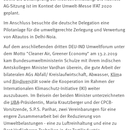
AG-Sitzung ist im Kontext der Umwelt-Messe IFAT 2020
geplant.
Im Anschluss besuchte die deutsche Delegation eine
Pilotanlage für die umweltgerechte Zerlegung und Verwertung
von Altautos in Delhi-Noia.
Auf dem anschließenden dritten DEU-IND Umweltforum unter
dem Motto "Cleaner Air, Greener Economy" am 13.2.2019
kam Bundesumweltministerin Schulze mit ihrem indischen
Amtskollegen Minister Vardhan überein, die gute Arbeit der
bilateralen AGs Abfall/ Kreislaufwirtschaft, Abwasser,
Klima
und
Biodiversität
sowie die Kooperation im Rahmen der
Internationalen Klimaschutz-Initiative (IKI) weiter
auszubauen. Im Beisein der beiden Minister unterzeichneten
die
UBA
-Präsidentin, Maria Krautzberger und der CPCB-
Vorsitzende, S.P.S. Parihar, zwei Vereinbarungen für eine
engere Zusammenarbeit bei der Reduzierung von
Umweltbelastungen - eine zu Luftreinhaltung und eine zu
Best Verfügbaren Techniken in der Textilindustrie.