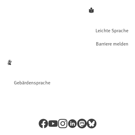
Leichte Sprache
Barriere melden
Gebärdensprache
Facebook
YouTube
Instagram
LinkedIn
Mastodon
Bluesky