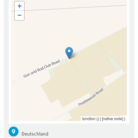
+
−
function () { [native code] }
Deutschland