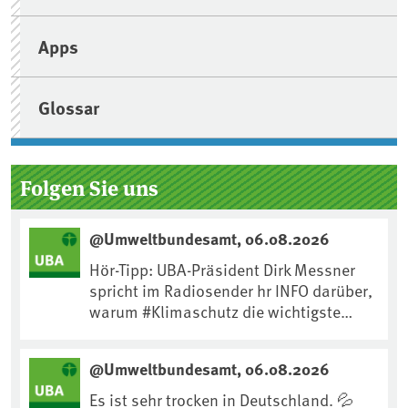
Apps
Glossar
Folgen Sie uns
@Umweltbundesamt, 06.08.2026
Hör-Tipp: UBA-Präsident Dirk Messner
spricht im Radiosender hr INFO darüber,
warum #Klimaschutz die wichtigste
Maßnahme gegen #Hitze ist und wie wir
uns an Klimafolgen anpassen können:
@Umweltbundesamt, 06.08.2026
https://www.ardsounds.de/episode/urn
:ard:episode:0e7cf1c4b819c26d/
Es ist sehr trocken in Deutschland. 💦