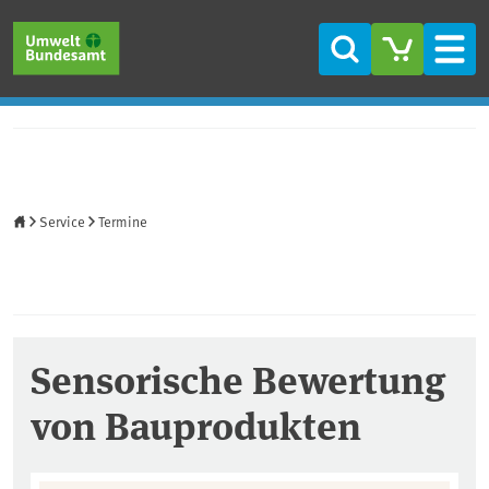
Direkt zum Inhalt
Direkt zum Hauptmenü
Direkt zur Fußzeile
Suche
Men
Startseite
Service
Termine
Sensorische Bewertung
von Bauprodukten