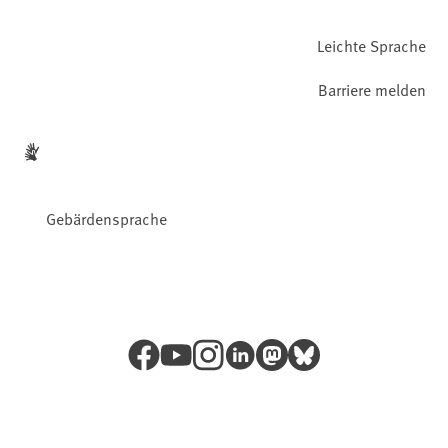
Leichte Sprache
Barriere melden
Gebärdensprache
Facebook
YouTube
Instagram
LinkedIn
Mastodon
Bluesky