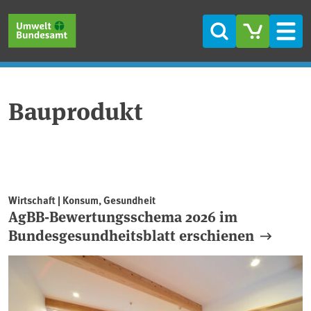
Direkt zum Inhalt
Direkt zum Hauptmenü
Direkt zur Fußzeile
Suche
Men
Bauprodukt
Wirtschaft | Konsum, Gesundheit
AgBB-Bewertungsschema 2026 im
Bundesgesundheitsblatt erschienen