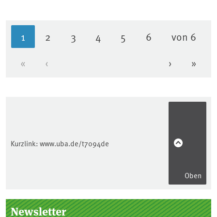
1
2
3
4
5
6
von 6
Aktuelle Seite
Seite
Seite
Seite
Seite
Seite
«
‹
›
»
Erste Seite
Vorherige Seite
Nächste Se
Letzt
Kurzlink:
www.uba.de/t7094de
Oben
Seitenleiste
Newsletter