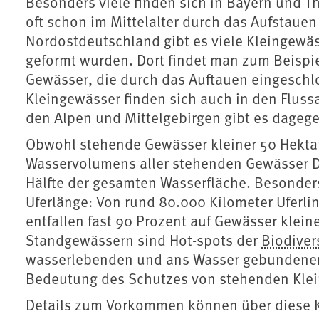
Besonders viele finden sich in Bayern und Th
oft schon im Mittelalter durch das Aufstauen
Nordostdeutschland gibt es viele Kleingewäs
geformt wurden. Dort findet man zum Beispie
Gewässer, die durch das Auftauen eingeschl
Kleingewässer finden sich auch in den Fluss
den Alpen und Mittelgebirgen gibt es dageg
Obwohl stehende Gewässer kleiner 50 Hekta
Wasservolumens aller stehenden Gewässer D
Hälfte der gesamten Wasserfläche. Besonders
Uferlänge: Von rund 80.000 Kilometer Uferli
entfallen fast 90 Prozent auf Gewässer klein
Standgewässern sind Hot-spots der
Biodiver
wasserlebenden und ans Wasser gebundenen A
Bedeutung des Schutzes von stehenden Kle
Details zum Vorkommen können über diese K