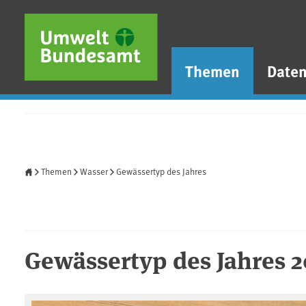
Direkt zum Inhalt
Direkt zum Hauptmenü
Direkt zur Fußzeile
Themen
Date
Startseite
Themen
Wasser
Gewässertyp des Jahres
Gewässertyp des Jahres 2