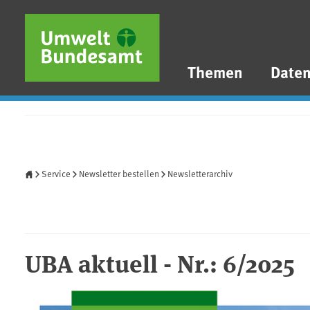
Direkt zum Inhalt
Direkt zum Hauptmenü
Direkt zur Fußzeile
Themen
Date
Startseite
Service
Newsletter bestellen
Newsletterarchiv
UBA aktuell - Nr.: 6/2025