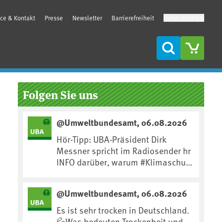
ice & Kontakt
Presse
Newsletter
Barrierefreiheit
Hoher Kontrast
Suche
Seitenleiste
Folgen Sie uns
@Umweltbundesamt, 06.08.2026
Hör-Tipp: UBA-Präsident Dirk
Messner spricht im Radiosender hr
INFO darüber, warum #Klimaschutz
die wichtigste Maßnahme gegen
#Hitze ist und wie wir uns an
@Umweltbundesamt, 06.08.2026
Klimafolgen anpassen können:
https://www.ardsounds.de/episod
Es ist sehr trocken in Deutschland.
e/urn:ard:episode:0e7cf1c4b819c2
💦Was bedeuten Trockenheit und