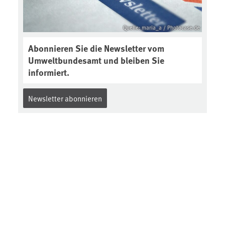
2-interview-die-kuer-der-krume/
Quelle: maria_a / Photocase.de
Abonnieren Sie die Newsletter vom
Umweltbundesamt und bleiben Sie
informiert.
Newsletter abonnieren