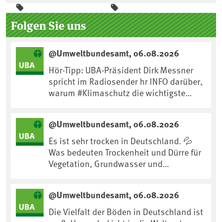
Seitenleiste
Folgen Sie uns
@Umweltbundesamt, 06.08.2026
Hör-Tipp: UBA-Präsident Dirk Messner
spricht im Radiosender hr INFO darüber,
warum #Klimaschutz die wichtigste
Maßnahme gegen #Hitze ist und wie wir
uns an Klimafolgen anpassen können:
@Umweltbundesamt, 06.08.2026
https://www.ardsounds.de/episode/urn
:ard:episode:0e7cf1c4b819c26d/
Es ist sehr trocken in Deutschland. 💦
Was bedeuten Trockenheit und Dürre für
Vegetation, Grundwasser und
Landwirtschaft? Ist das bereits der
Klimawandel? Und wie können wir uns
@Umweltbundesamt, 06.08.2026
anpassen?🤔Antworten auf diese und
weitere Fragen auf unserer Webseite:
Die Vielfalt der Böden in Deutschland ist
www.uba.de/trockenheit #Trockenheit