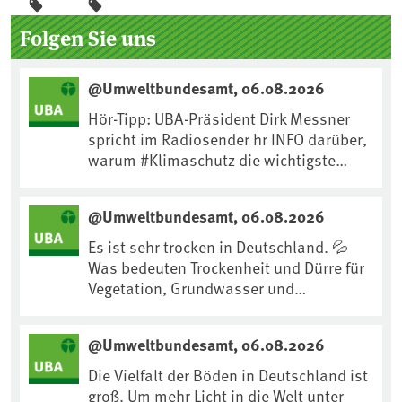
Seitenleiste
Folgen Sie uns
@Umweltbundesamt, 06.08.2026
Hör-Tipp: UBA-Präsident Dirk Messner
spricht im Radiosender hr INFO darüber,
warum #Klimaschutz die wichtigste
Maßnahme gegen #Hitze ist und wie wir
uns an Klimafolgen anpassen können:
@Umweltbundesamt, 06.08.2026
https://www.ardsounds.de/episode/urn
:ard:episode:0e7cf1c4b819c26d/
Es ist sehr trocken in Deutschland. 💦
Was bedeuten Trockenheit und Dürre für
Vegetation, Grundwasser und
Landwirtschaft? Ist das bereits der
Klimawandel? Und wie können wir uns
@Umweltbundesamt, 06.08.2026
anpassen?🤔Antworten auf diese und
weitere Fragen auf unserer Webseite:
Die Vielfalt der Böden in Deutschland ist
www.uba.de/trockenheit #Trockenheit
groß. Um mehr Licht in die Welt unter