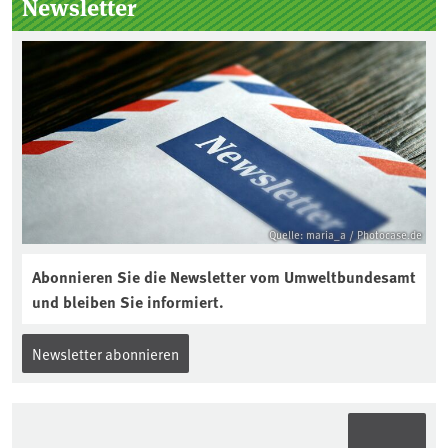
Newsletter
Jahres ausgewählt und was passiert
eigentlich während eines solchen
Bodenjahres? Infos dazu gibt es im
aktuellen Podcast „Soilcast“. Jetzt
reinhören:
https://soilcast.de/interview/sc202-
interview-die-kuer-der-krume/
Quelle: maria_a / Photocase.de
Abonnieren Sie die Newsletter vom Umweltbundesamt
und bleiben Sie informiert.
Newsletter abonnieren