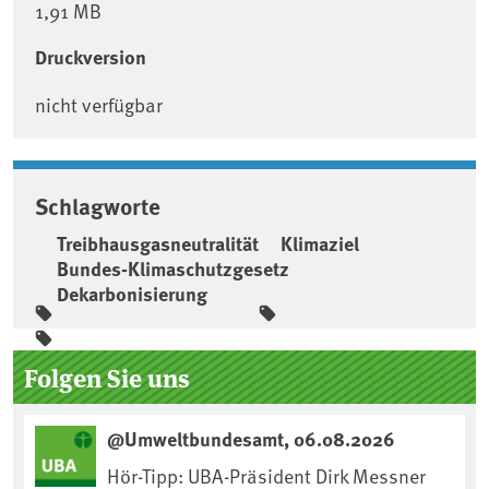
1,91 MB
Druckversion
nicht verfügbar
Schlagworte
Treibhausgasneutralität
Klimaziel
Bundes-Klimaschutzgesetz
Dekarbonisierung
Seitenleiste
Folgen Sie uns
@Umweltbundesamt, 06.08.2026
Hör-Tipp: UBA-Präsident Dirk Messner