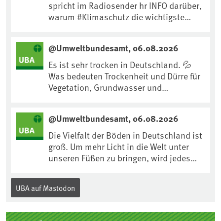
spricht im Radiosender hr INFO darüber,
warum #Klimaschutz die wichtigste
Maßnahme gegen #Hitze ist und wie wir
uns an Klimafolgen anpassen können:
@Umweltbundesamt, 06.08.2026
https://www.ardsounds.de/episode/urn
:ard:episode:0e7cf1c4b819c26d/
Es ist sehr trocken in Deutschland. 💦
Was bedeuten Trockenheit und Dürre für
Vegetation, Grundwasser und
Landwirtschaft? Ist das bereits der
Klimawandel? Und wie können wir uns
@Umweltbundesamt, 06.08.2026
anpassen?🤔Antworten auf diese und
weitere Fragen auf unserer Webseite:
Die Vielfalt der Böden in Deutschland ist
www.uba.de/trockenheit #Trockenheit
groß. Um mehr Licht in die Welt unter
#Klimawandel
unseren Füßen zu bringen, wird jedes
Jahr am 5. Dezember, dem
Internationalen Tag des Bodens, der
UBA auf Mastodon
„Boden des Jahres“ vorgestellt. Das UBA
unterstützt die Aktion. Wer sitzt im
Kuratorium, wie wird der Boden des