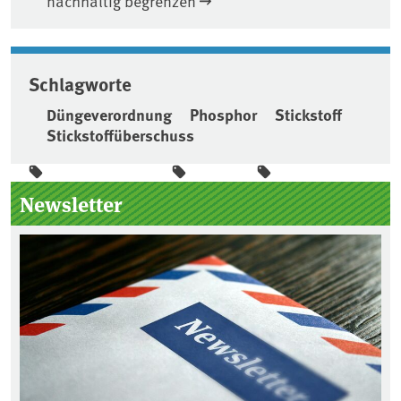
nachhaltig begrenzen
Schlagworte
Düngeverordnung
Phosphor
Stickstoff
Stickstoffüberschuss
Seitenleiste
Newsletter