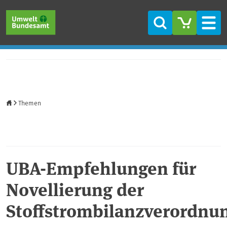
Direkt zum Inhalt
Direkt zum Hauptmenü
Direkt zur Fußzeile
Suche
Men
Startseite
Themen
UBA-Empfehlungen für
Novellierung der
Stoffstrombilanzverordnu