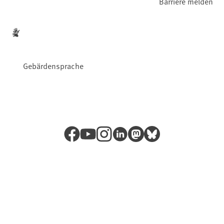
Barriere melden
Gebärdensprache
Facebook
YouTube
Instagram
LinkedIn
Mastodon
Bluesky