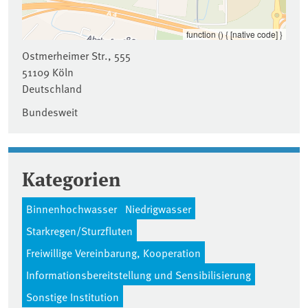
function () { [native code] }
Ostmerheimer Str., 555
51109
Köln
Deutschland
Bundesweit
Kategorien
Binnenhochwasser
Niedrigwasser
Starkregen/Sturzfluten
Freiwillige Vereinbarung, Kooperation
Informationsbereitstellung und Sensibilisierung
Sonstige Institution