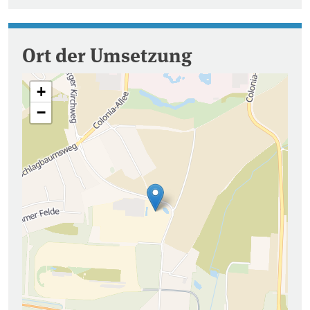
Ort der Umsetzung
+
−