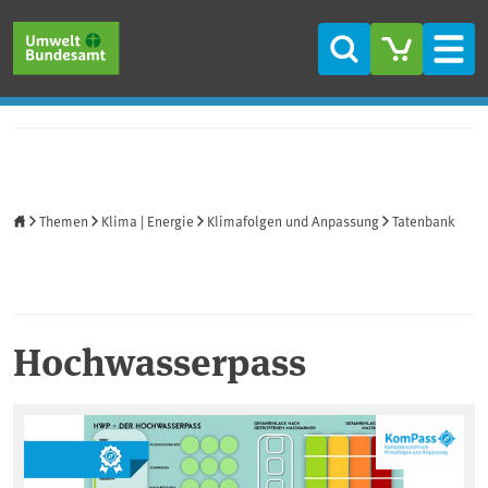
Direkt zum Inhalt
Direkt zum Hauptmenü
Direkt zur Fußzeile
Suche
Men
Startseite
Themen
Klima | Energie
Klimafolgen und Anpassung
Tatenbank
Hochwasserpass