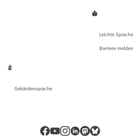
Leichte Sprache
Barriere melden
Gebärdensprache
Facebook
YouTube
Instagram
LinkedIn
Mastodon
Bluesky