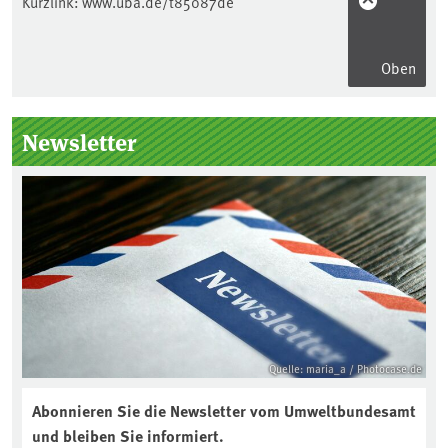
Kurzlink:
www.uba.de/t85087de
Oben
Seitenleiste
Newsletter
Quelle: maria_a / Photocase.de
Abonnieren Sie die Newsletter vom Umweltbundesamt
und bleiben Sie informiert.