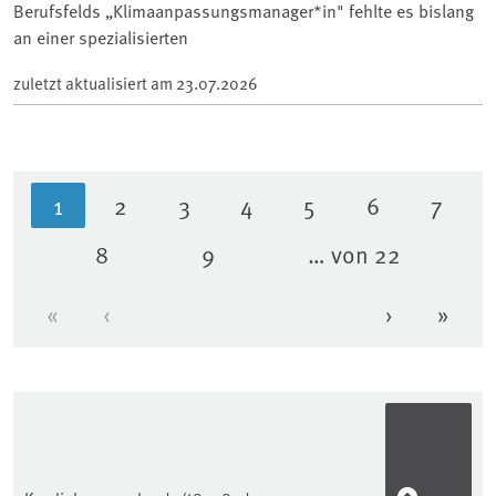
Berufsfelds „Klimaanpassungsmanager*in" fehlte es bislang
an einer spezialisierten
zuletzt aktualisiert am
23.07.2026
1
2
3
4
5
6
7
Aktuelle Seite
Seite
Seite
Seite
Seite
Seite
Seite
8
9
… von 22
Seite
Seite
«
‹
›
»
Erste Seite
Vorherige Seite
Nächste Se
Letzt