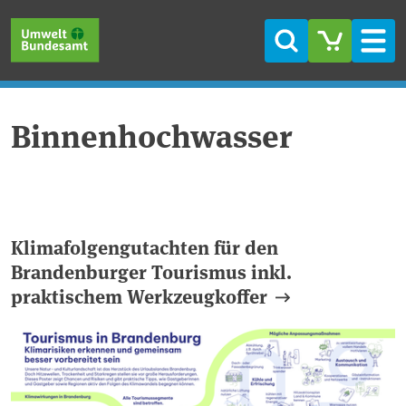
Direkt zum Inhalt
Direkt zum Hauptmenü
Direkt zur Fußzeile
Suche
Men
Binnenhochwasser
Klimafolgengutachten für den
Brandenburger Tourismus inkl.
praktischem Werkzeugkoffer