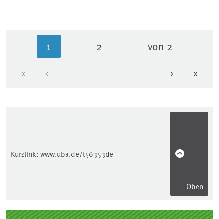
1
2
von 2
Aktuelle Seite
Seite
«
‹
›
»
Erste Seite
Vorherige Seite
Nächste Se
Letzt
Kurzlink:
www.uba.de/t56353de
Oben
Seitenleiste