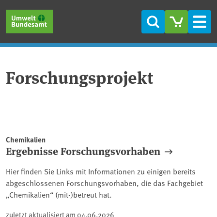
Direkt zum Inhalt
Direkt zum Hauptmenü
Direkt zur Fußzeile
Suche
Men
Forschungsprojekt
Chemikalien
Ergebnisse Forschungsvorhaben
Hier finden Sie Links mit Informationen zu einigen bereits
abgeschlossenen Forschungsvorhaben, die das Fachgebiet
„Chemikalien“ (mit-)betreut hat.
zuletzt aktualisiert am
04.06.2026