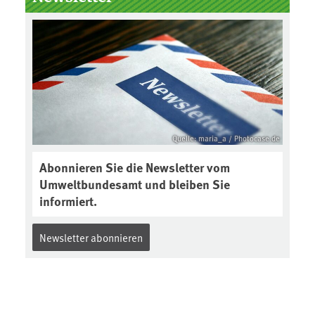
Boden des Jahres ausgewählt und
was passiert eigentlich während
eines solchen Bodenjahres? Infos
dazu gibt es im aktuellen Podcast
„Soilcast“. Jetzt reinhören:
https://soilcast.de/interview/sc20
2-interview-die-kuer-der-krume/
Quelle: maria_a / Photocase.de
Abonnieren Sie die Newsletter vom
Umweltbundesamt und bleiben Sie
informiert.
Newsletter abonnieren