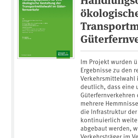
ökologische
Transportm
Güterfernv
Im Projekt wurden 
Ergebnisse zu den r
Verkehrsmittelwahl i
deutlich, dass eine
Güterfernverkehren d
mehrere Hemmnisse s
die Infrastruktur de
kontinuierlich weit
abgebaut werden, we
Verkehrsträger im V