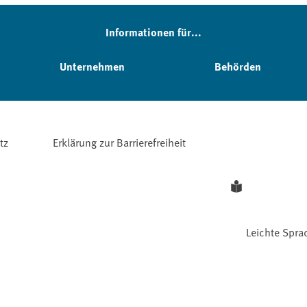
Informationen für...
Unternehmen
Behörden
tz
Erklärung zur Barrierefreiheit
Leichte Spra
Facebook
YouTube
Instagram
LinkedIn
Mastodon
Bluesky