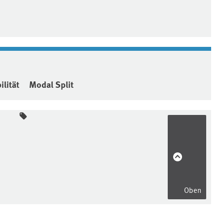
lität
Modal Split
Oben