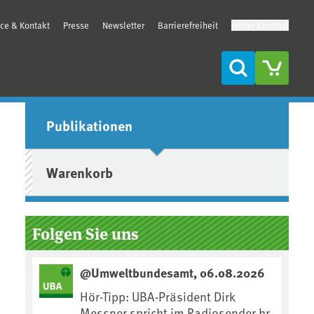
ice & Kontakt
Presse
Newsletter
Barrierefreiheit
Hoher Kontrast
Suche
Seitenleiste
Publikationen
Warenkorb
Folgen Sie uns
@Umweltbundesamt, 06.08.2026
Hör-Tipp: UBA-Präsident Dirk
Messner spricht im Radiosender hr