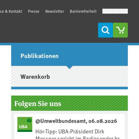
ice & Kontakt
Presse
Newsletter
Barrierefreiheit
Hoher Kontrast
Suche
Seitenleiste
Publikationen
Warenkorb
Folgen Sie uns
@Umweltbundesamt, 06.08.2026
Hör-Tipp: UBA-Präsident Dirk
Messner spricht im Radiosender hr