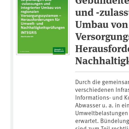
und -zulass
Umbau von 
Versorgung
Herausford
Nachhaltig
Durch die gemeinsa
verschiedenen Infras
Informations- und 
Abwasser u. a. in ei
Umweltbelastungen 
erwartet. Bündelun
sind zum Teil rechtl