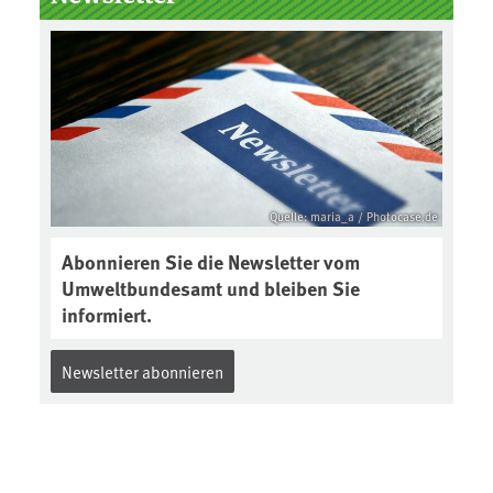
Boden des Jahres ausgewählt und
was passiert eigentlich während
eines solchen Bodenjahres? Infos
dazu gibt es im aktuellen Podcast
„Soilcast“. Jetzt reinhören:
https://soilcast.de/interview/sc20
2-interview-die-kuer-der-krume/
Quelle: maria_a / Photocase.de
Abonnieren Sie die Newsletter vom
Umweltbundesamt und bleiben Sie
informiert.
Newsletter abonnieren