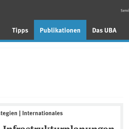
Serv
n
Tipps
Publikationen
Das UBA
ategien | Internationales
 Infrastrukturplanungen