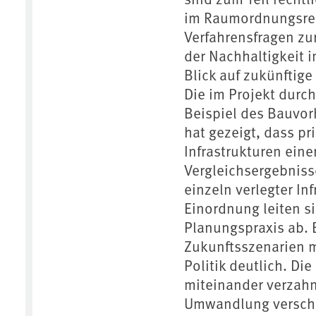
im Raumordnungsrech
Verfahrensfragen z
der Nachhaltigkeit 
Blick auf zukünftige
Die im Projekt durc
Beispiel des Bauvo
hat gezeigt, dass pr
Infrastrukturen eine
Vergleichsergebnis
einzeln verlegter In
Einordnung leiten s
Planungspraxis ab. 
Zukunftsszenarien m
Politik deutlich. Di
miteinander verzahn
Umwandlung verschi