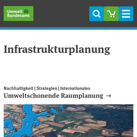
Direkt zum Inhalt
Direkt zum Hauptmenü
Direkt zur Fußzeile
Suche
Men
Infrastrukturplanung
Nachhaltigkeit | Strategien | Internationales
Umweltschonende Raumplanung