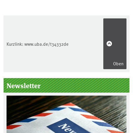
Kurzlink:
www.uba.de/t34332de
Oben
Seitenleiste
Newsletter