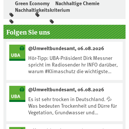
Green Economy
Nachhaltige Chemie
Nachhaltigkeitskriterium
Seitenleiste
Folgen Sie uns
@Umweltbundesamt, 06.08.2026
Hör-Tipp: UBA-Präsident Dirk Messner
spricht im Radiosender hr INFO darüber,
warum #Klimaschutz die wichtigste
Maßnahme gegen #Hitze ist und wie wir
uns an Klimafolgen anpassen können:
@Umweltbundesamt, 06.08.2026
https://www.ardsounds.de/episode/urn
:ard:episode:0e7cf1c4b819c26d/
Es ist sehr trocken in Deutschland. 💦
Was bedeuten Trockenheit und Dürre für
Vegetation, Grundwasser und
Landwirtschaft? Ist das bereits der
Klimawandel? Und wie können wir uns