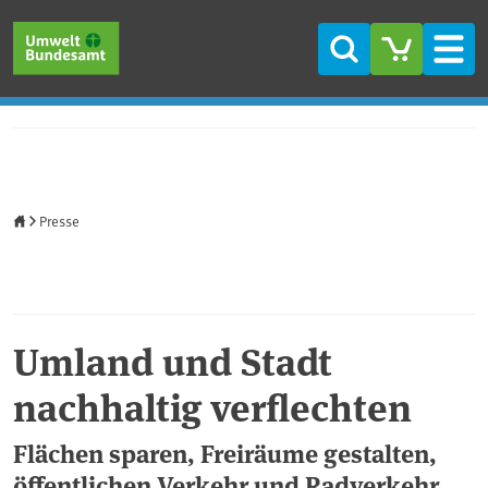
Direkt zum Inhalt
Direkt zum Hauptmenü
Direkt zur Fußzeile
Suche
Men
Startseite
Presse
Umland und Stadt
nachhaltig verflechten
Flächen sparen, Freiräume gestalten,
öffentlichen Verkehr und Radverkehr