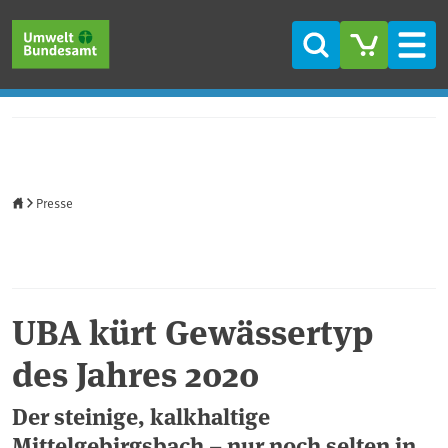
Direkt zum Inhalt
Direkt zum Hauptmenü
Direkt zur Fußzeile
Suche
Men
Startseite
Presse
UBA kürt Gewässertyp
des Jahres 2020
Der steinige, kalkhaltige
Mittelgebirgsbach – nur noch selten in