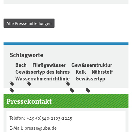
Alle Pressemitteilungen
Schlagworte
Bach
Fließgewässer
Gewässerstruktur
Gewässertyp des Jahres
Kalk
Nährstoff
Wasserrahmenrichtlinie
Gewässertyp
Seitenleiste
Pressekontakt
Telefon: +49-(0)340-2103-2245
E-Mail: presse@uba.de