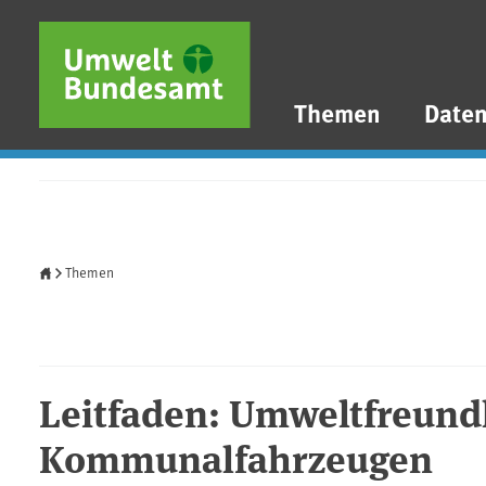
Direkt zum Inhalt
Direkt zum Hauptmenü
Direkt zur Fußzeile
Themen
Date
Startseite
Themen
Leitfaden: Umweltfreund
Kommunalfahrzeugen