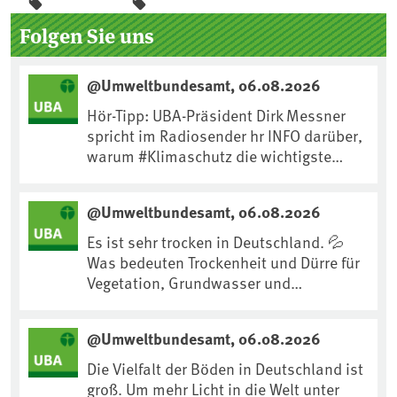
Seitenleiste
Folgen Sie uns
@Umweltbundesamt, 06.08.2026
Hör-Tipp: UBA-Präsident Dirk Messner
spricht im Radiosender hr INFO darüber,
warum #Klimaschutz die wichtigste
Maßnahme gegen #Hitze ist und wie wir
uns an Klimafolgen anpassen können:
@Umweltbundesamt, 06.08.2026
https://www.ardsounds.de/episode/urn
:ard:episode:0e7cf1c4b819c26d/
Es ist sehr trocken in Deutschland. 💦
Was bedeuten Trockenheit und Dürre für
Vegetation, Grundwasser und
Landwirtschaft? Ist das bereits der
Klimawandel? Und wie können wir uns
@Umweltbundesamt, 06.08.2026
anpassen?🤔Antworten auf diese und
weitere Fragen auf unserer Webseite:
Die Vielfalt der Böden in Deutschland ist
www.uba.de/trockenheit #Trockenheit
groß. Um mehr Licht in die Welt unter