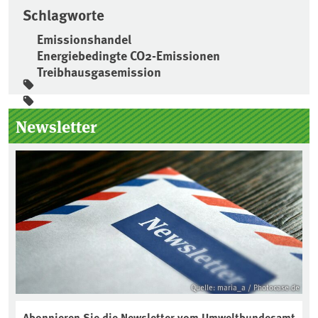
Schlagworte
Emissionshandel
Energiebedingte CO2-Emissionen
Treibhausgasemission
Seitenleiste
Newsletter
Quelle: maria_a / Photocase.de
Abonnieren Sie die Newsletter vom Umweltbundesamt