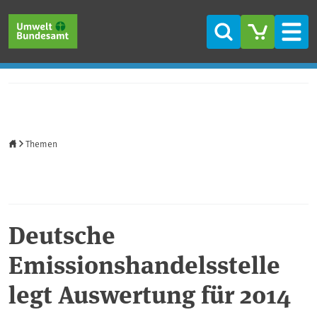
Direkt zum Inhalt
Direkt zum Hauptmenü
Direkt zur Fußzeile
Suche
Men
Startseite
Themen
Deutsche
Emissionshandelsstelle
legt Auswertung für 2014