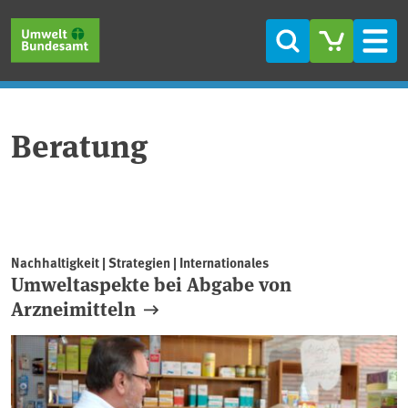
Direkt zum Inhalt
Direkt zum Hauptmenü
Direkt zur Fußzeile
Suche
Men
Beratung
Nachhaltigkeit | Strategien | Internationales
Umweltaspekte bei Abgabe von
Arzneimitteln